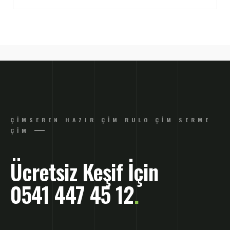
ÇIMSEREN HAZIR ÇIM RULO ÇIM SERME
ÇIM
Ücretsiz Keşif İçin
0541 447 45 12
.