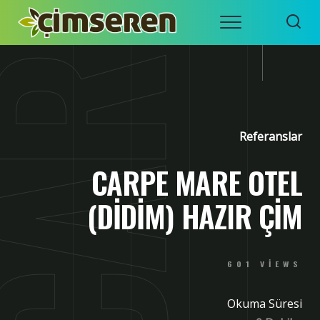
Skip
Menu
to
ÇIMSEREN
İZMIR
content
HAZIR
ÇIM RULO
– ÇIM
SERME
ÇIM
Referanslar
CARPE MARE OTEL
(DİDİM) HAZIR ÇİM
601 VIEWS
Okuma Süresi