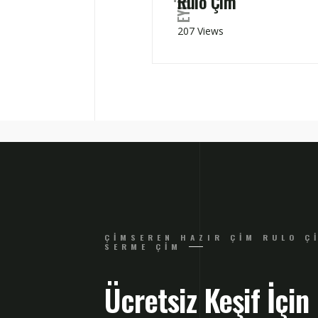
Rulo Çim
207 Views
ÇIMSEREN HAZIR ÇIM RULO Ç
SERME ÇIM
Ücretsiz Keşif İçin