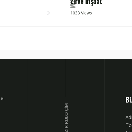
Zirve İnşaat
1033 Views
Bi
IM
HAZIR RULO ÇIM
Ad
Tor