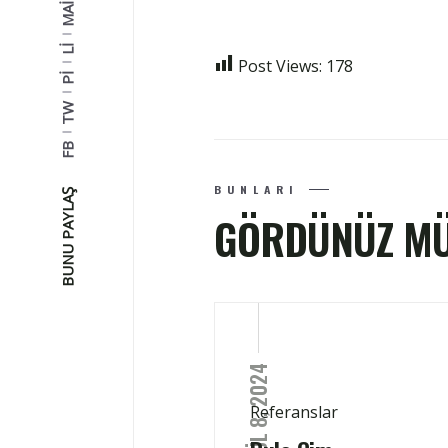
MAIL
LI
Post Views:
178
PI
TW
FB
BUNLARI
BUNU PAYLAŞ
GÖRDÜNÜZ M
EYLÜL 8, 2024
Referanslar