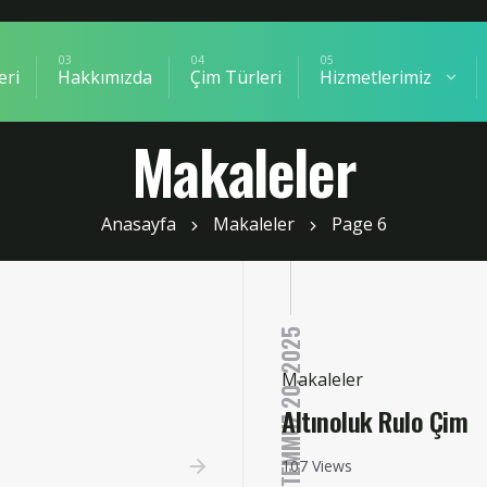
IR HAZIR ÇIM RULO – ÇIM SERME 
eri
Hakkımızda
Çim Türleri
Hizmetlerimiz
Makaleler
Anasayfa
Makaleler
Page 6
TEMMUZ 20, 2025
Makaleler
Altınoluk Rulo Çim
107 Views