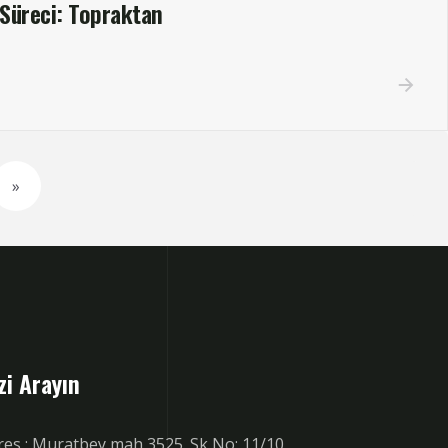
 Süreci: Topraktan
»
zi Arayın
res : Muratbey mah 3525. Sk No: 11/10