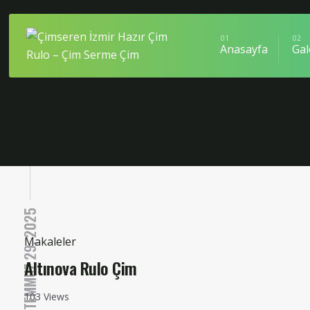
Skip
to
content
ÇIMSEREN İZM
Anasayfa
Gal
TEMMUZ 29, 2025
Makaleler
Altınova Rulo Çim
103 Views