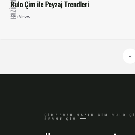
Rulo Çim ile Peyzaj Trendleri
125 Views
Yazı
«
sayfalandırması
ÇIMSEREN HAZIR ÇIM RULO Ç
SERME ÇIM