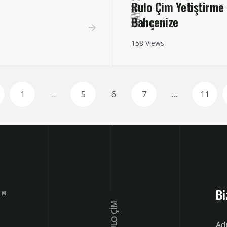
Rulo Çim Yetiştirme
Bahçenize
158 Views
1
…
5
6
7
…
11
Bi
IM
Ad