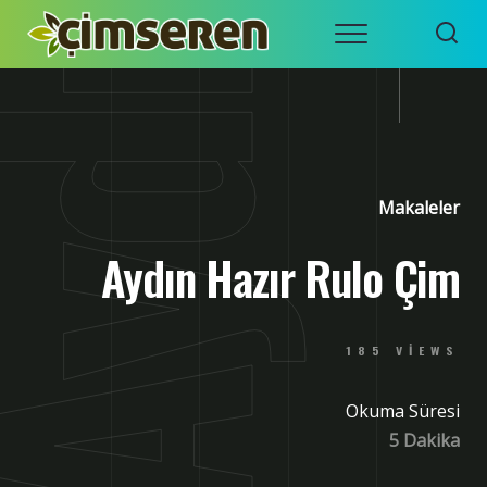
Skip
Menu
to
ÇIMSEREN
İZMIR
content
HAZIR
ÇIM RULO
– ÇIM
SERME
ÇIM
Makaleler
Aydın Hazır Rulo Çim
185 VIEWS
Okuma Süresi
5 Dakika