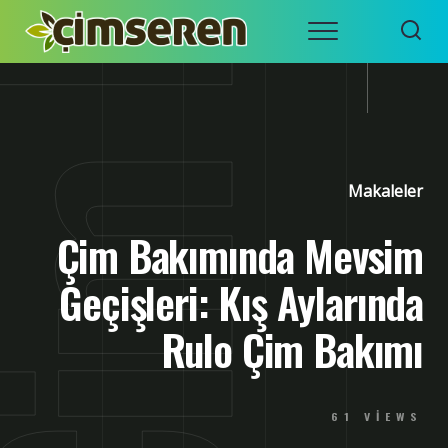
Skip
Menu
to
ÇIMSEREN
İZMIR
content
HAZIR
ÇIM RULO
– ÇIM
SERME
ÇIM
Makaleler
Çim Bakımında Mevsim
Geçişleri: Kış Aylarında
Rulo Çim Bakımı
61 VIEWS