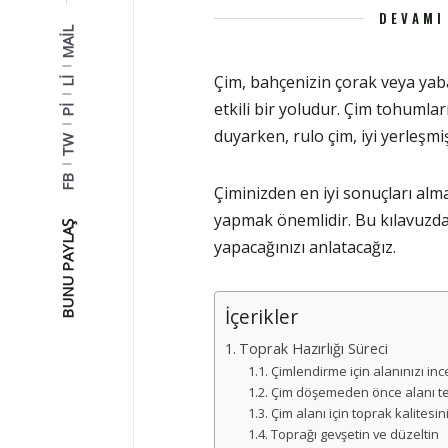
DEVAMI
MAIL
Çim, bahçenizin çorak veya yaba
LI
etkili bir yoludur. Çim tohumla
PI
duyarken, rulo çim, iyi yerleşm
TW
FB
Çiminizden en iyi sonuçları alma
yapmak önemlidir. Bu kılavuzda, 
BUNU PAYLAŞ
yapacağınızı anlatacağız.
İçerikler
Toprak Hazırlığı Süreci
Çimlendirme için alanınızı inc
Çim döşemeden önce alanı te
Çim alanı için toprak kalitesini
Toprağı gevşetin ve düzeltin