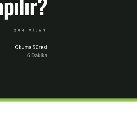
apılır?
204 VIEWS
Okuma Süresi
6 Dakika