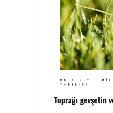
RULO ÇIM SERI
YAPILIR?
Toprağı gevşetin v