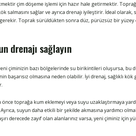
mektir çim döşeme işlemi için hazır hale getirmektir. Toprağ
k salmasını sağlar ve ayrıca drenajı iyileştirir. İdeal olarak, s
 gerekir. Toprak sürüldükten sonra düz, pürüzsüz bir yüzey
un drenajı sağlayın
yeni çiminizin bazı bölgelerinde su birikintileri oluşursa, bu 
in başarısız olmasına neden olabilir. İyi drenaj, sağlıklı kök 
r.
önce toprağa kum eklemeyi veya suyu uzaklaştırmaya yardım
yrıca, suyun daha etkili bir şekilde akmasına yardımcı olmak
aşırı derecede zayıf olan alanlarınız varsa, yeni çiminiz için y