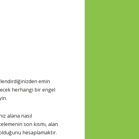
rlendirdiğinizden emin
lecek herhangi bir engel
yin.
ız alana nasıl
ncelemenin son kısmı, alan
z olduğunu hesaplamaktır.