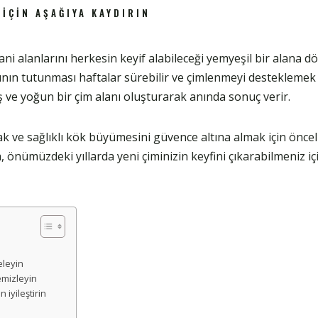
 İÇIN AŞAĞIYA KAYDIRIN
ni alanlarını herkesin keyif alabileceği yemyeşil bir alana d
rının tutunması haftalar sürebilir ve çimlenmeyi desteklemek 
iş ve yoğun bir çim alanı oluşturarak anında sonuç verir.
k ve sağlıklı kök büyümesini güvence altına almak için önceli
önümüzdeki yıllarda yeni çiminizin keyfini çıkarabilmeniz içi
eleyin
mizleyin
n iyileştirin