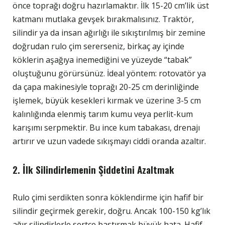
önce toprağı doğru hazırlamaktır. İlk 15-20 cm’lik üst
katmanı mutlaka gevşek bırakmalısınız. Traktör,
silindir ya da insan ağırlığı ile sıkıştırılmış bir zemine
doğrudan rulo çim sererseniz, birkaç ay içinde
köklerin aşağıya inemediğini ve yüzeyde “tabak”
oluştuğunu görürsünüz. İdeal yöntem: rotovatör ya
da çapa makinesiyle toprağı 20-25 cm derinliğinde
işlemek, büyük kesekleri kırmak ve üzerine 3-5 cm
kalınlığında elenmiş tarım kumu veya perlit-kum
karışımı serpmektir. Bu ince kum tabakası, drenajı
artırır ve uzun vadede sıkışmayı ciddi oranda azaltır.
2. İlk Silindirlemenin Şiddetini Azaltmak
Rulo çimi serdikten sonra köklendirme için hafif bir
silindir geçirmek gerekir, doğru. Ancak 100-150 kg’lık
ağır silindirlerle sertçe bastırmak büyük hata. Hafif