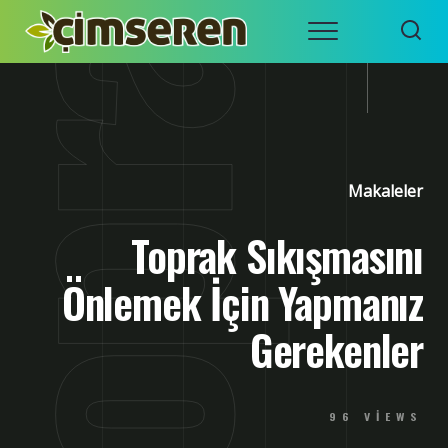
Skip
Menu
to
ÇIMSEREN
İZMIR
content
HAZIR
ÇIM RULO
– ÇIM
SERME
ÇIM
Makaleler
Toprak Sıkışmasını
Önlemek İçin Yapmanız
Gerekenler
96 VIEWS